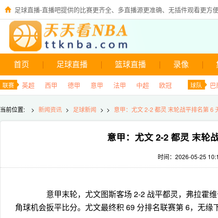
足球直播-直播吧提供的比赛更齐全、多直播源更准确、无插件观看更方
首页
足球直播
篮球直播
录像
英超
西甲
德甲
意甲
法甲
中超
欧冠
巴
联赛
球队
当前位置:
>
新闻资讯
>
足球新闻
> >
意甲：尤文 2-2 都灵 末轮战平排名第 6
意甲：尤文 2-2 都灵 末轮
时间：2026-05-25 10:
意甲末轮，尤文图斯客场 2-2 战平都灵，弗拉霍维奇
角球机会扳平比分。尤文最终积 69 分排名联赛第 6，无