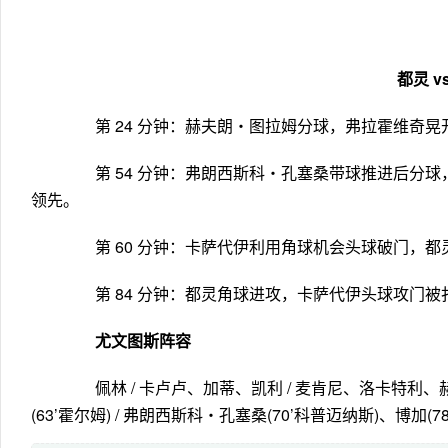
都灵 vs
第 24 分钟：赫夫朗・图拉姆分球，弗拉霍维奇晃开角
第 54 分钟：弗朗西斯科・孔塞桑带球推进后分球，
领先。
第 60 分钟：卡萨代伊利用角球机会头球破门，都
第 84 分钟：都灵角球进攻，卡萨代伊头球攻门被扑
尤文图斯阵容
佩林 / 卡卢卢、加蒂、凯利 / 麦肯尼、洛卡特利、
(63’霍尔姆) / 弗朗西斯科・孔塞桑(70’科普迈纳斯)、博加(7