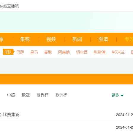
频在线直播吧
像
集锦
视频
新闻
频道
专
巴萨
皇马
曼联
阿森纳
切尔西
利物浦
AC米兰
球队
中超
欧冠
世界杯
欧洲杯
更多
谊赛
社区盾杯
欧国联
德国杯
合 比赛集锦
2024-01-
2024-01-