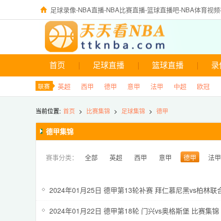
足球录像-NBA直播-NBA比赛直播-篮球直播吧-NBA体育视
首页
足球直播
篮球直播
录
英超
西甲
德甲
意甲
法甲
中超
欧冠
联赛
当前位置:
首页
>
比赛集锦
>
足球集锦
>
德甲
德甲集锦
赛事分类：
全部
英超
西甲
意甲
德甲
法甲
欧联杯
亚冠
足总杯
法国杯
法联杯
足球友
中甲
西乙
足协杯
英联杯
欧洲超级杯
2024年01月25日 德甲第13轮补赛 拜仁慕尼黑vs柏林联
2024年01月22日 德甲第18轮 门兴vs奥格斯堡 比赛集锦