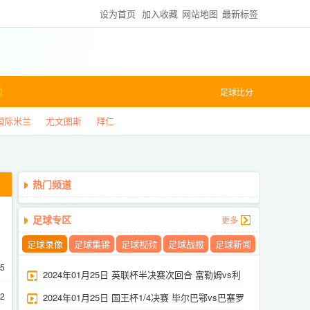
设为首页
加入收藏
网站地图
最新标签
题
足球比分
国际米兰
尤文图斯
拜仁
热门频道
足球专区
更多
足球录像
足球集锦
足球视频
足球战报
足球新闻
25
2024年01月25日 英联杯半决赛次回合 富勒姆vs利
22
物浦 全场录像
2024年01月25日 国王杯1/4决赛 毕尔巴鄂vs巴塞罗