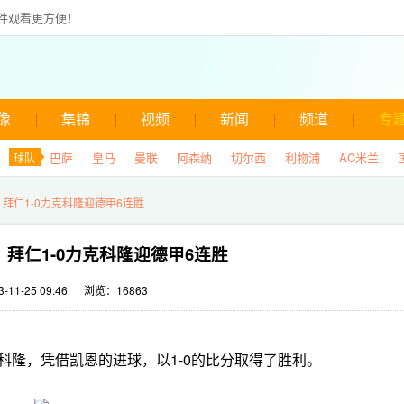
件观看更方便！
像
集锦
视频
新闻
频道
专
巴萨
皇马
曼联
阿森纳
切尔西
利物浦
AC米兰
球队
拜仁1-0力克科隆迎德甲6连胜
拜仁1-0力克科隆迎德甲6连胜
11-25 09:46
浏览：16863
战科隆，凭借凯恩的进球，以1-0的比分取得了胜利。