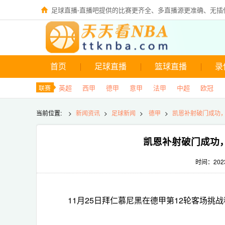
足球直播-直播吧提供的比赛更齐全、多直播源更准确、无插
首页
足球直播
篮球直播
录
英超
西甲
德甲
意甲
法甲
中超
欧冠
联赛
当前位置:
>
新闻资讯
>
足球新闻
>
德甲
>
凯恩补射破门成功，
凯恩补射破门成功，
时间：2023-
11月25日拜仁慕尼黑在德甲第12轮客场挑