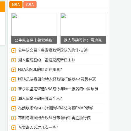
NBA
CBA
公牛队交易卡鲁索换取
湖人重磅签约：雷迪克
雷霆队的约什-吉迪
成新任主帅
公牛队交易卡鲁索换取雷霆队的约什-吉迪
湖人重磅签约：雷迪克成新任主帅
NBA和NBL的区别在哪里？
NBA总决赛凯尔特人轻取独行侠以4-1强势夺冠
崔永熙坚定留选NBA成今年唯一报名的中国球员
湖人紫金王朝是哪四个人？
布朗以场均24.3分领跑NBA总决赛FMVP榜单
布朗与塔图姆合砍61分带领绿军再胜独行侠
东契奇入选过几次一阵？