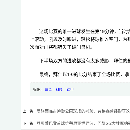
这场比赛的唯一进球发生在第19分钟，当时
上滚动，凯恩及时跟进，轻松将球推入空门，为
次面对门将都错失了破门良机。
下半场双方的进攻都没有太多威胁，拜仁的
最终，拜仁以1-0的比分结束了全场比赛，
标签：
拜仁
科隆
德甲
曼联面临古迪逊公园球场的考验，弗格森曾经形容这
上一篇：
登贝莱巴黎首球维蒂尼亚世界波，巴黎5-2大胜摩纳
下一篇：