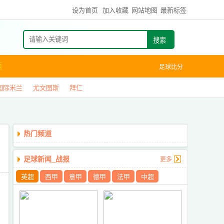
设为首页
加入收藏
网站地图
最新标签
搜索
题
足球比分
国际米兰
尤文图斯
拜仁
热门频道
足球新闻_战报
更多
英超
西甲
意甲
德甲
法甲
中超