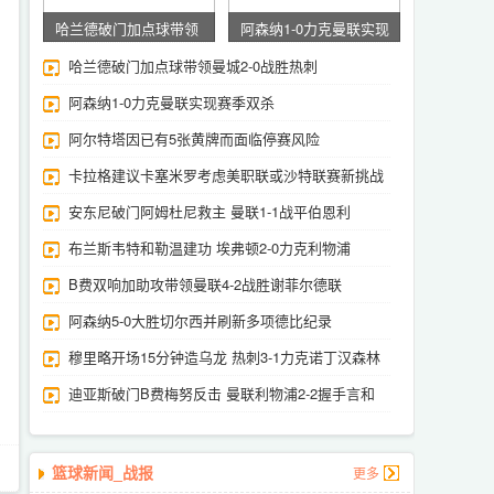
哈兰德破门加点球带领
阿森纳1-0力克曼联实现
曼城2-0战胜热刺
赛季双杀
哈兰德破门加点球带领曼城2-0战胜热刺
阿森纳1-0力克曼联实现赛季双杀
阿尔特塔因已有5张黄牌而面临停赛风险
卡拉格建议卡塞米罗考虑美职联或沙特联赛新挑战
安东尼破门阿姆杜尼救主 曼联1-1战平伯恩利
布兰斯韦特和勒温建功 埃弗顿2-0力克利物浦
B费双响加助攻带领曼联4-2战胜谢菲尔德联
阿森纳5-0大胜切尔西并刷新多项德比纪录
穆里略开场15分钟造乌龙 热刺3-1力克诺丁汉森林
迪亚斯破门B费梅努反击 曼联利物浦2-2握手言和
篮球新闻_战报
更多