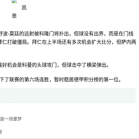
舒波-莫廷的远射被科隆门将扑出，但球没有出界，而是在门线
拜仁打破僵局。拜仁在上半场还有多次机会扩大比分，但萨内两
最好机会是科曼的头球攻门，但球击中了横梁弹出。
拿下了联赛的第六场连胜，暂时稳居德甲积分榜的第一位。
是一场噩梦
哥