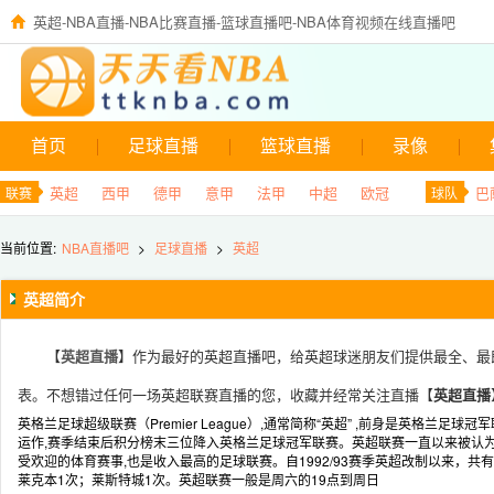
英超-NBA直播-NBA比赛直播-篮球直播吧-NBA体育视频在线直播吧
首页
足球直播
篮球直播
录像
英超
西甲
德甲
意甲
法甲
中超
欧冠
巴
联赛
球队
当前位置:
NBA直播吧
>
足球直播
>
英超
英超简介
【
英超直播
】作为最好的英超直播吧，给英超球迷朋友们提供最全、最
表。不想错过任何一场英超联赛直播的您，收藏并经常关注直播【
英超直播
英格兰足球超级联赛（Premier League）,通常简称“英超” ,前身是英格兰足
运作,赛季结束后积分榜末三位降入英格兰足球冠军联赛。英超联赛一直以来被认为是
受欢迎的体育赛事,也是收入最高的足球联赛。自1992/93赛季英超改制以来，共
莱克本1次；莱斯特城1次。英超联赛一般是周六的19点到周日